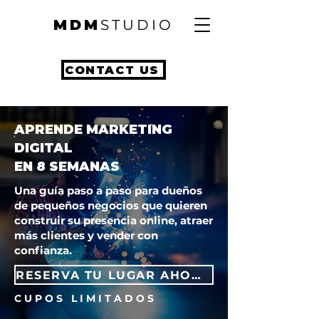
MDM
STUDIO
CONTACT US
APRENDE MARKETING
DIGITAL
EN 8 SEMANAS
Una guía paso a paso para dueños
de pequeños negocios que quieren
construir su presencia online, atraer
más clientes y vender con
confianza.
RESERVA TU LUGAR AHORA
C U P O S L I M I T A D O S